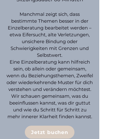
Manchmal zeigt sich, dass
bestimmte Themen besser in der
Einzelberatung bearbeitet werden –
etwa Eifersucht, alte Verletzungen,
unsichere Bindung oder
Schwierigkeiten mit Grenzen und
Selbstwert.
Eine Einzelberatung kann hilfreich
sein, ob allein oder gemeinsam,
wenn du Beziehungsthemen, Zweifel
oder wiederkehrende Muster für dich
verstehen und verändern möchtest.
Wir schauen gemeinsam, was du
beeinflussen kannst, was dir guttut
und wie du Schritt für Schritt zu
mehr innerer Klarheit finden kannst.
Jetzt buchen