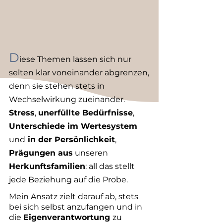
Kleinigkeiten aussehen, in 
Wahrheit aber tiefe Überlastung 
und Einsamkeit widerspiegeln.
D
iese Themen lassen sich nur
selten klar voneinander abgrenzen,
denn sie stehen stets in
Wechselwirkung zueinander.
Stre
ss
,
unerfüllte Bedürfnisse
,
Unterschiede im Wertesystem
und
in der Persönlichkeit
,
Prägungen aus
unseren
Herkunftsfamilien
: all das stellt
jede Beziehung auf die Probe.
Mein Ansatz zielt darauf ab, stets
bei sich selbst anzufangen und in
die
Eigenverantwortung
zu