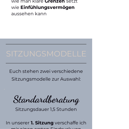
wie man klare
Grenzen
setzt
wie
Einfühlungsvermögen
aussehen kann
SITZUNGSMODELLE
Euch stehen zwei verschiedene
Sitzungsmodelle zur Auswahl:
Standardberatung
Sitzungsdaue
r 1,5 Stunden
In unserer
1. Sitzung
verschaffe ich