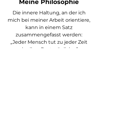
Meine Philosophie
Die innere Haltung, an der ich
mich bei meiner Arbeit orientiere,
kann in einem Satz
zusammengefasst werden:
„Jeder Mensch tut zu jeder Zeit
das ihm Bestmögliche.”
Selbst dann, wenn die gewählte
Strategie für mich ungünstig
erscheinen mag.
Ich bin überzeugt, dass unser
Verständnis von Wirklichkeit das
Ergebnis unserer individuellen
und sozialen Erfahrungen und
Interpretationen ist.
Mir ist wichtig, die
Aufmerksamkeit und damit die
Energie auf die Ressourcen zu